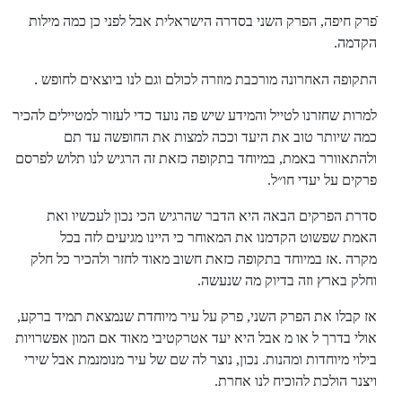
ֿפרק חיפה, הפרק השני בסדרה הישראלית אבל לפני כן כמה מילות
הקדמה
.
.
התקופה האחרונה מורכבת מוזרה לכולם וגם לנו ביוצאים לחופש
למרות שחזרנו לטייל והמידע שיש פה נועד כדי לעזור למטיילים להכיר
כמה שיותר טוב את היעד וככה למצות את החופשה עד תם
ולהתאוורר באמת, במיוחד בתקופה כזאת זה הרגיש לנו תלוש לפרסם
פרקים על יעדי חו״ל
.
סדרת הפרקים הבאה היא הדבר שהרגיש הכי נכון לעכשיו ואת
האמת שפשוט הקדמנו את המאוחר כי היינו מגיעים לזה בכל
מקרה
.
אז במיוחד בתקופה כזאת חשוב מאוד לחזר ולהכיר כל חלק
וחלק בארץ וזה בדיוק מה שנעשה.
אז
קבלו את הפרק השני, פרק על עיר מיוחדת שנמצאת תמיד ברקע,
אולי בדרך ל או מ אבל היא יעד אטרקטיבי מאוד אם המון אפשרויות
בילוי מיוחדות ומהנות. נכון, נוצר לה שם של עיר מנומנמת אבל שירי
ויצנר הולכת להוכיח לנו אחרת.